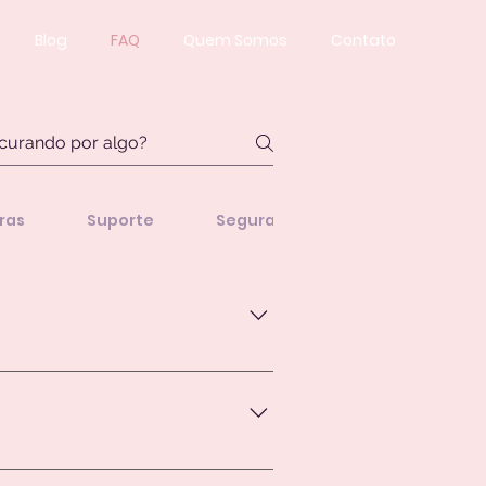
Blog
FAQ
Quem Somos
Contato
ras
Suporte
Segurança e Privacidade
cuidado infantil, compartilhar 
tar por um dos nossos planos 