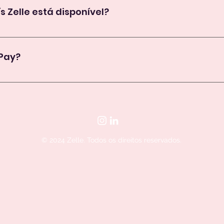
s Zelle está disponível?
tivos iOS e Android e somente nas lojas de aplicativos do Bras
 Pay?
stá relacionado ao serviço de pagamento Zelle Pay. O Zelle é 
 Pay
 é um serviço de transferência de dinheiro entre contas b
© 2024 Zelle. Todos os direitos reservados.