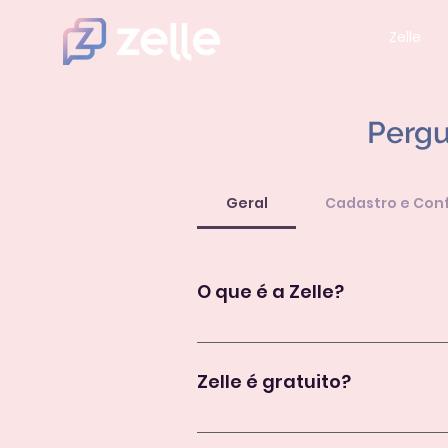
Zelle
Pergu
Geral
Cadastro e Con
O que é a Zelle?
Zelle é um aplicativo desenvolvido
informações importantes, e mante
Zelle é gratuito?
Zelle oferece um período de degu