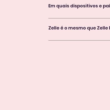
familiares acessíveis.
Em quais dispositivos e paí
Zelle está disponível para disposi
Store 
e no 
Google Play.
Zelle é o mesmo que Zelle
Não, nosso aplicativo Zelle não e
cuidado infantil, enquanto o 
Zelle