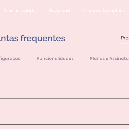
Funcionalidades
Download
Planos de Assinaturas
ntas frequentes
figuração
Funcionalidades
Planos e Assinatu
 para ajudar pais, mães e cuidadores a gerenciar a rotina de 
r todos os envolvidos atualizados em tempo real.
stação gratuito de 7 dias. Após esse período, você pode op