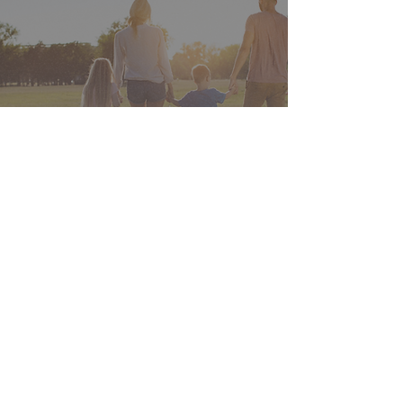
Zelle: o aplicativo de
cuidado dos filhos
Maria Eduarda Oxley
9 de fev. de 2023
2 min de leitura