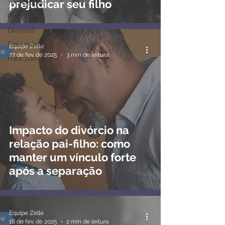
prejudicar seu filho
Tecnologia
Finanças
Diversos
Para mães
Equipe Zelle
27 de fev. de 2025
3 min de leitura
Para pais
Impacto do divórcio na
relação pai-filho: como
manter um vínculo forte
após a separação
Equipe Zelle
18 de fev. de 2025
2 min de leitura