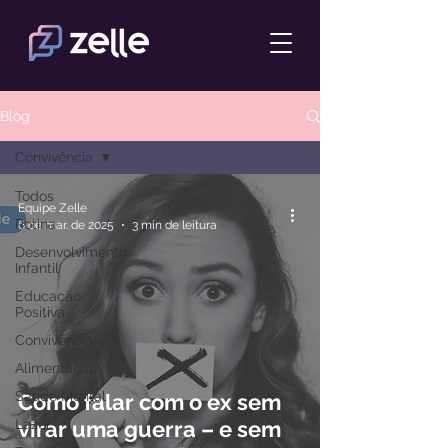
Blog
Convivência
Todos
Equipe Zelle
Rotina
6 de mar. de 2025
3 min de leitura
Desenvolvimento
Infantil
Educação
Positiva
Convivência
Alimentação
Saúde Mental
Como falar com o ex sem
Lazer
virar uma guerra – e sem