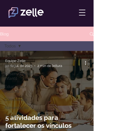
Blog
Todos
Todos
Equipe Zelle
Rotina
10 de jul. de 2023
2 min de leitura
Desenvolvimento
Infantil
Educação
Positiva
Convivência
Alimentação
Saúde
5 atividades para
Mental
fortalecer os vínculos
Lazer