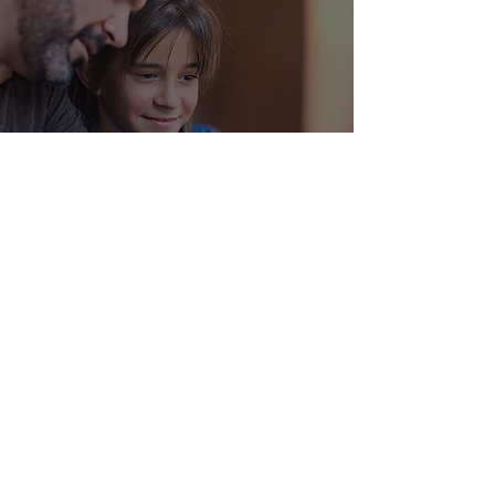
Direito das crianças com
pais separados e como a
tecnologia pode contribuir
Otávio Leal
10 de jan. de 2022
1 min de leitura