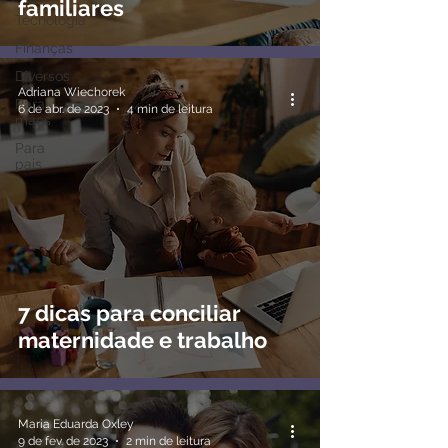
familiares
Tecnologia
Finanças
Diversos
Adriana Wiechorek
Para
6 de abr. de 2023
4 min de leitura
mães
Para
pais
7 dicas para conciliar
maternidade e trabalho
Maria Eduarda Oxley
9 de fev. de 2023
2 min de leitura